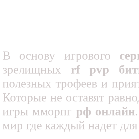
В основу игрового
сер
зрелищных
rf pvp б
полезных трофеев и прият
Которые не оставят равн
игры мморпг
рф онлайн
мир где каждый надет для