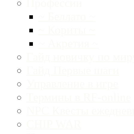
Профессии
~ Беллато ~
~ Кориты ~
~ Акретия ~
Гайд новичку по ми
Гайд Первые шаги
Управление в игре
Термины в RF-online
NPC Квесты ежеднев
CHIP WAR