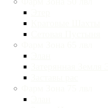
Фарм Зона 50 лвл
Этер
Краговые Шахты
Сетовая Пустыня
Фарм Зона 65 лвл
Элан
Затерянная Земля 
Заставы рас
Фарм Зона 75 лвл
Элан