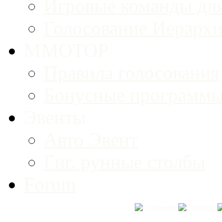
Игровые команды для
Голосование Иерарх
MMOTOP
Правила голосования
Бонусные программ
Эвенты
Авто Эвент
Гиг. рунные столбы
Forum