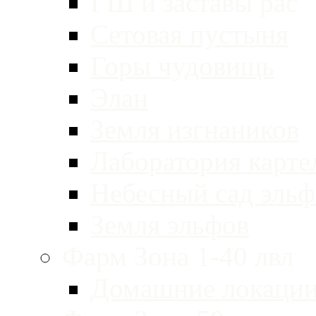
ГШ и заставы рас
Сетовая пустыня
Горы чудовищь
Элан
Земля изгнаников
Лаборатория карте
Небесный сад эльф
Земля эльфов
Фарм Зона 1-40 лвл
Домашние локации