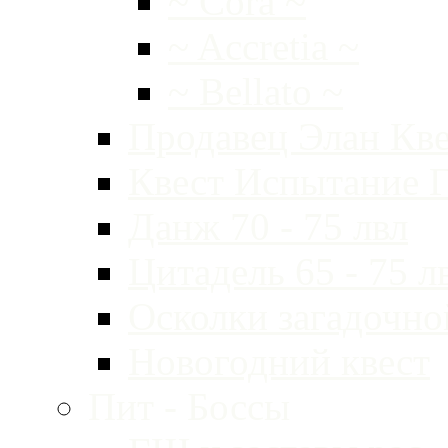
~ Cora ~
~ Accretia ~
~ Bellato ~
Продавец Элан Кве
Квест Испытание Г
Данж 70 - 75 лвл
Цитадель 65 - 75 л
Осколки загадочно
Новогодний квест
Пит - Боссы