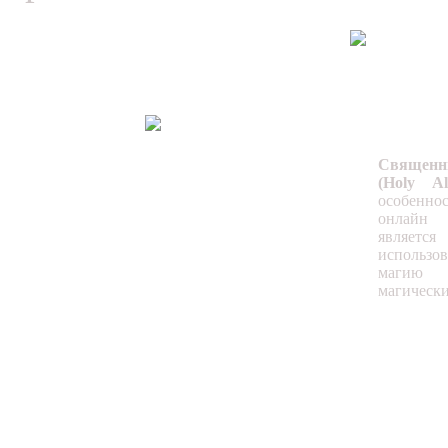
Священн
(Holy A
особеннос
онлайн
является
использ
магию
магически