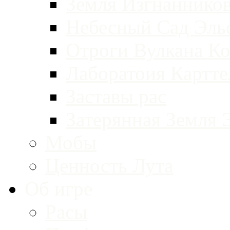
Земля Изгнаннико
Небесный Сад Эль
Отроги Вулкана Ко
Лаборатоия Картт
Заставы рас
Затерянная Земля 
Мобы
Ценность Лута
Об игре
Расы