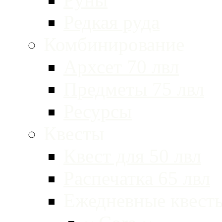
Редкая руда
Комбинирование
Архсет 70 лвл
Предметы 75 лвл
Ресурсы
Квесты
Квест для 50 лвл
Распечатка 65 лвл
Ежедневные квест