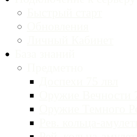
Быстрый старт
Обновления
Личный Кабинет
База знаний
Предметно
Доспехи 75 лвл
Оружие Вечности 
Оружие Темного Р
Рев. кольца-амуле
Рей. кольца-амуле