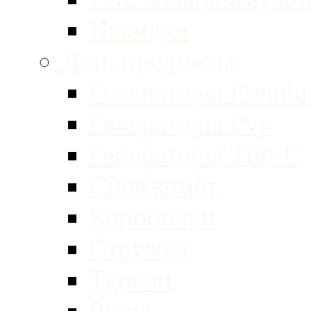
Накидки
Доп. предметы
Генераторы Premi
Генераторы Pvp
Генераторы Тип-С
Снежкомёт
Коробочки
Стружка
Турели
Руны