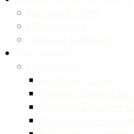
Быстрый старт
Обновления
Личный Кабинет
База знаний
Предметно
Доспехи 75 лвл
Оружие Вечности 
Оружие Темного Р
Рев. кольца-амуле
Рей. кольца-амуле