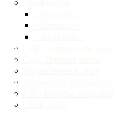
Профессии
~ Беллато ~
~ Кориты ~
~ Акретия ~
Гайд новичку по ми
Гайд Первые шаги
Управление в игре
Термины в RF-online
NPC Квесты ежеднев
CHIP WAR