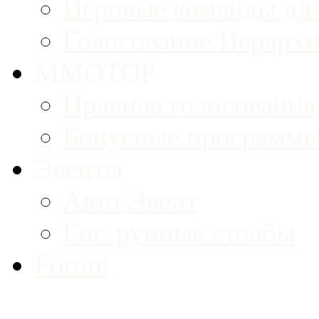
Игровые команды для
Голосование Иерарх
MMOTOP
Правила голосования
Бонусные программ
Эвенты
Авто Эвент
Гиг. рунные столбы
Forum