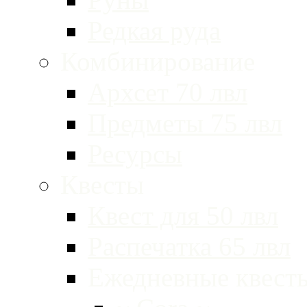
Редкая руда
Комбинирование
Архсет 70 лвл
Предметы 75 лвл
Ресурсы
Квесты
Квест для 50 лвл
Распечатка 65 лвл
Ежедневные квест