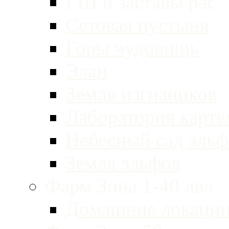
ГШ и заставы рас
Сетовая пустыня
Горы чудовищь
Элан
Земля изгнаников
Лаборатория карте
Небесный сад эльф
Земля эльфов
Фарм Зона 1-40 лвл
Домашние локации