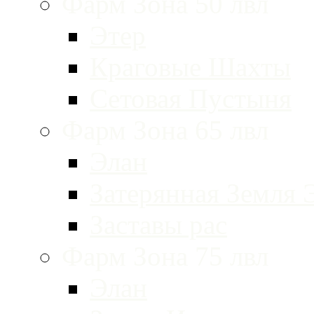
Фарм Зона 50 лвл
Этер
Краговые Шахты
Сетовая Пустыня
Фарм Зона 65 лвл
Элан
Затерянная Земля 
Заставы рас
Фарм Зона 75 лвл
Элан