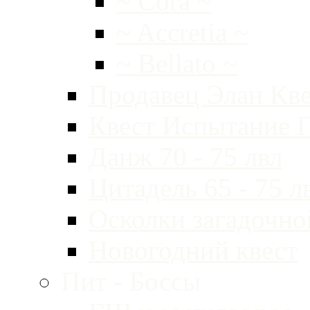
~ Cora ~
~ Accretia ~
~ Bellato ~
Продавец Элан Кве
Квест Испытание Г
Данж 70 - 75 лвл
Цитадель 65 - 75 л
Осколки загадочно
Новогодний квест
Пит - Боссы