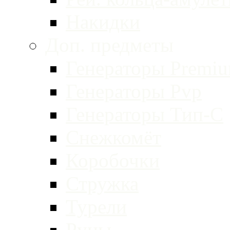
Накидки
Доп. предметы
Генераторы Premi
Генераторы Pvp
Генераторы Тип-С
Снежкомёт
Коробочки
Стружка
Турели
Руны