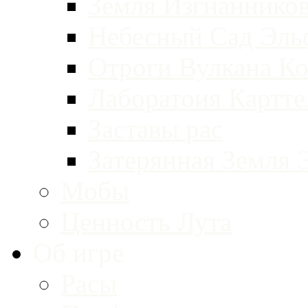
Земля Изгнаннико
Небесный Сад Эль
Отроги Вулкана Ко
Лаборатоия Картт
Заставы рас
Затерянная Земля 
Мобы
Ценность Лута
Об игре
Расы