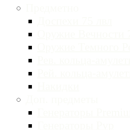
Предметно
Доспехи 75 лвл
Оружие Вечности 
Оружие Темного Р
Рев. кольца-амуле
Рей. кольца-амуле
Накидки
Доп. предметы
Генераторы Premi
Генераторы Pvp