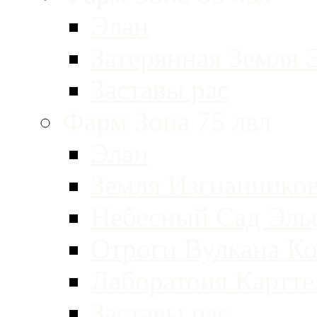
Элан
Затерянная Земля 
Заставы рас
Фарм Зона 75 лвл
Элан
Земля Изгнаннико
Небесный Сад Эль
Отроги Вулкана Ко
Лаборатоия Картт
Заставы рас