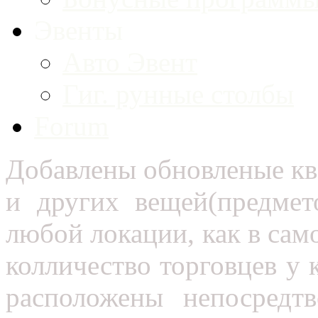
Эвенты
Авто Эвент
Гиг. рунные столбы
Forum
Добавлены обновленые кве
и других вещей(предмет
любой локации, как в сам
колличество торговцев у
расположены непосредт