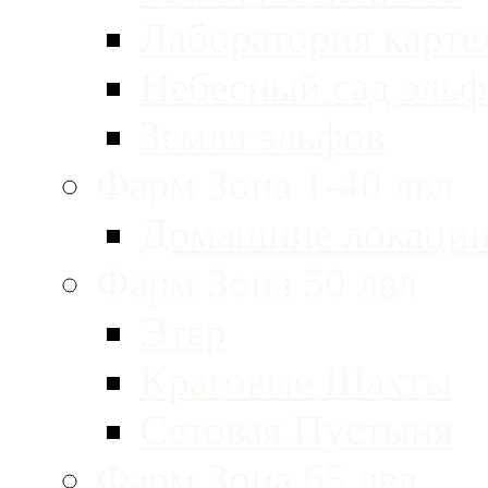
Лаборатория карте
Небесный сад эльф
Земля эльфов
Фарм Зона 1-40 лвл
Домашние локации
Фарм Зона 50 лвл
Этер
Краговые Шахты
Сетовая Пустыня
Фарм Зона 65 лвл