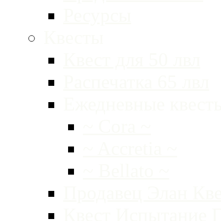
Ресурсы
Квесты
Квест для 50 лвл
Распечатка 65 лвл
Ежедневные квест
~ Cora ~
~ Accretia ~
~ Bellato ~
Продавец Элан Кве
Квест Испытание Г