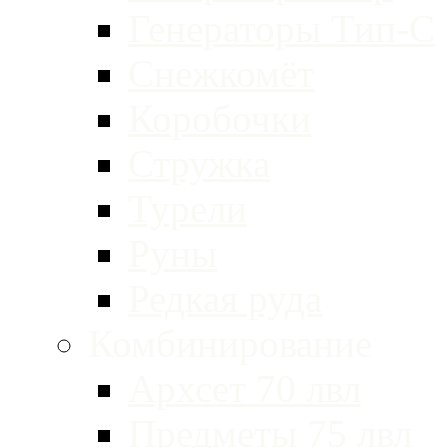
Генераторы Тип-С
Снежкомёт
Коробочки
Стружка
Турели
Руны
Редкая руда
Комбинирование
Архсет 70 лвл
Предметы 75 лвл