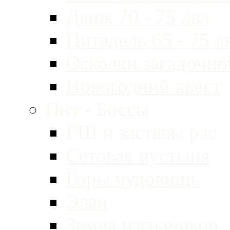
Данж 70 - 75 лвл
Цитадель 65 - 75 л
Осколки загадочно
Новогодний квест
Пит - Боссы
ГШ и заставы рас
Сетовая пустыня
Горы чудовищь
Элан
Земля изгнаников