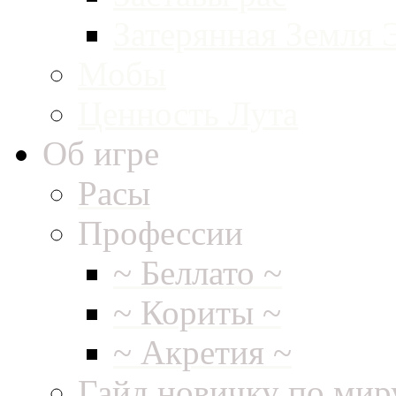
Затерянная Земля 
Мобы
Ценность Лута
Об игре
Расы
Профессии
~ Беллато ~
~ Кориты ~
~ Акретия ~
Гайд новичку по ми