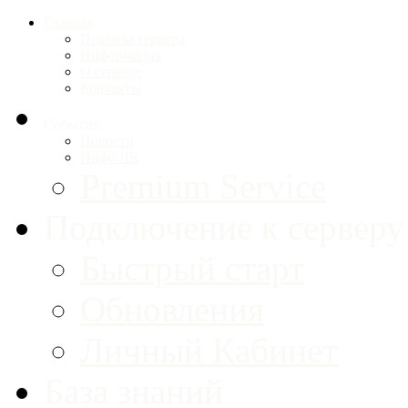
Главная
Правила сервера
Информация
О сервере
Контакты
События
Новости
Инфо ЛК
Premium Service
Подключение к серверу
Быстрый старт
Обновления
Личный Кабинет
База знаний